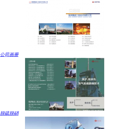
公司画册
脱硫脱硝