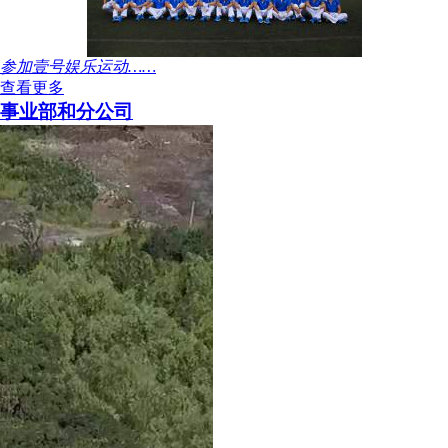
参加壹号娱乐运动……
查看更多
事业部和分公司