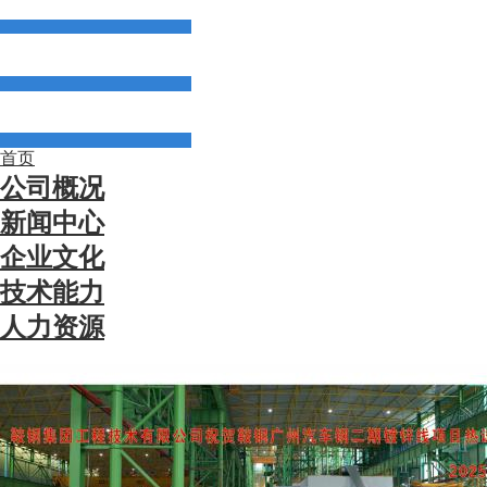
首页
公司概况
新闻中心
企业文化
技术能力
人力资源