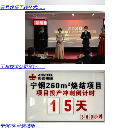
壹号娱乐工程技术……
工程技术公司举行……
宁钢260㎡烧结项……