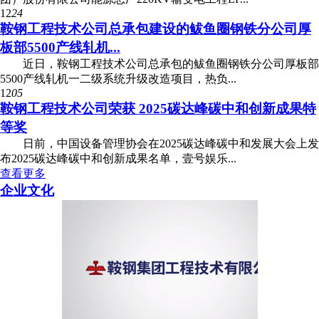
12
24
鞍钢工程技术公司总承包建设的鲅鱼圈钢铁分公司厚
板部5500产线轧机...
近日，鞍钢工程技术公司总承包的鲅鱼圈钢铁分公司厚板部
5500产线轧机一二级系统升级改造项目，热负...
12
05
鞍钢工程技术公司荣获 2025碳达峰碳中和创新成果特
等奖
日前，中国设备管理协会在2025碳达峰碳中和发展大会上发
布2025碳达峰碳中和创新成果名单，壹号娱乐...
查看更多
企业文化