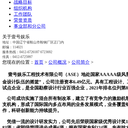
战略目标
组织机构
工作团队
荣誉资质
事业部和分公司
关于壹号娱乐
地址：中国辽宁省鞍山市鞍钢厂区正门内
邮编：114021
服务热线：0412-6726187 6723692
传真：0412-6725997
您现在的位置：
首页
>
公司概况
>
公司简介
>
壹号娱乐工程技术有限公司（ASE）地处国家AAAAA级
金设计队伍的摇篮”，公司注册资本6.49亿元。
具有工程设计、
试点企业，是全国勘察设计行业百强企业，
2021
年排名位列第
公司成功实施了混合所有制改革，建立了有竞争力的激励机
支机构，形成了国际国内多点布局的业务发展模式，业务覆盖
作，科研创新能力持续提升。
凭借一流的设计研发实力，公司先后荣获国家级优秀设计奖15
83项；省部级管理进步成果6项；拥有国家专利224项、专有技