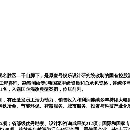
风景名胜区—千山脚下，是原壹号娱乐设计研究院改制的国有控股
工程咨询、勘察测绘等8项国家甲级资质和总承包资格，连续多年
81名，入选国企混改典型案例，位居前列。
制，有效激发员工活力动力，销售收入和利润连续多年持续大幅
钢铁冶金、节能环保、智慧服务、城市服务、投资与科技产业化
项；省部级优秀勘察、设计和咨询成果奖212项；国际和国家专
术340项。连续多年被评为辽宁省守合同、重信用企业，获“十五