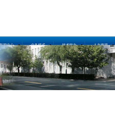
新闻中心
业务模式
技术能力
人力资源
公司要闻
总体介绍
技术能力概况
资源概况
媒体报道
设计咨询
冶金工程技术
招聘信息
项目公示
工程总承包
节能环保技术
行业分析
合同能源管理服
城市服务
务
勘测及岩土工程
工程监理
智能制造
案例展示