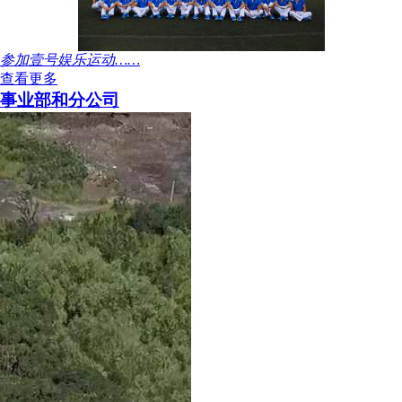
参加壹号娱乐运动……
查看更多
事业部和分公司