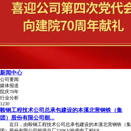
新闻中心
公司要闻
媒体报道
院庆70年
行业分析
12
30
鞍钢工程技术公司总承包建设的本溪北营钢铁（集
团）股份有限公司能...
近日，由鞍钢工程技术公司总承包建设的本溪北营钢铁（集
团）股份有限公司能源总厂220KV输变电工程EP...