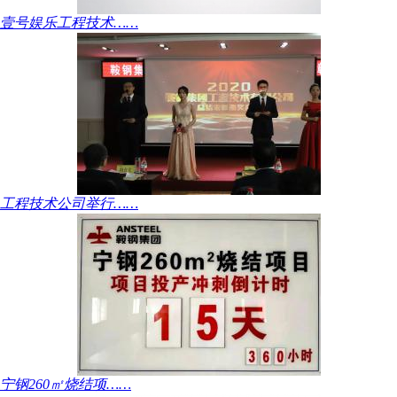
壹号娱乐工程技术……
工程技术公司举行……
宁钢260㎡烧结项……