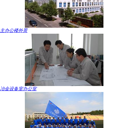
主办公楼外景
冶金设备室办公室