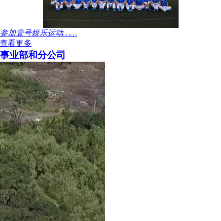
参加壹号娱乐运动……
查看更多
事业部和分公司