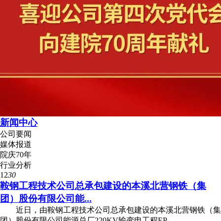
新闻中心
公司要闻
媒体报道
院庆70年
行业分析
12
30
鞍钢工程技术公司总承包建设的本溪北营钢铁（集
团）股份有限公司能...
近日，由鞍钢工程技术公司总承包建设的本溪北营钢铁（集
团）股份有限公司能源总厂220KV输变电工程EP...