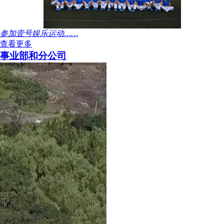
参加壹号娱乐运动……
查看更多
事业部和分公司