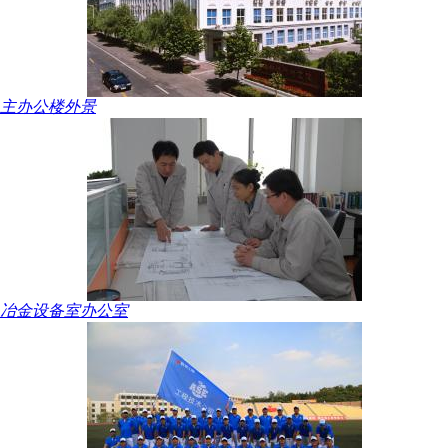
主办公楼外景
冶金设备室办公室