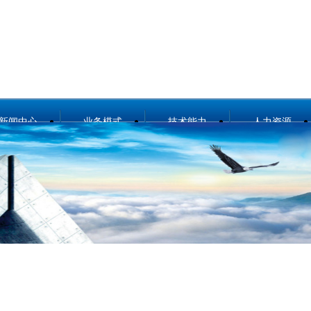
新闻中心
业务模式
技术能力
人力资源
公司要闻
总体介绍
技术能力概况
资源概况
媒体报道
设计咨询
冶金工程技术
招聘信息
项目公示
工程总承包
节能环保技术
行业分析
合同能源管理服
城市服务
务
勘测及岩土工程
工程监理
智能制造
案例展示