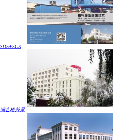
SDS+SCR
综合楼外景