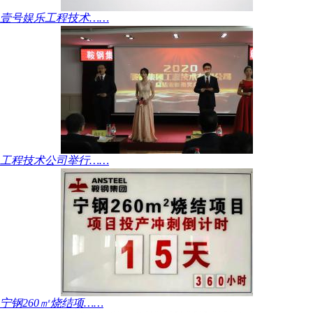
壹号娱乐工程技术……
工程技术公司举行……
宁钢260㎡烧结项……