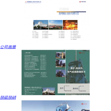
公司画册
脱硫脱硝