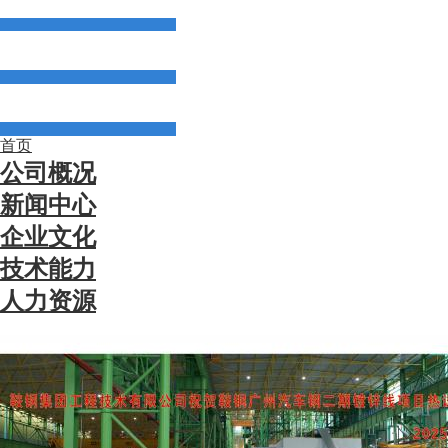
首页
公司概况
新闻中心
企业文化
技术能力
人力资源