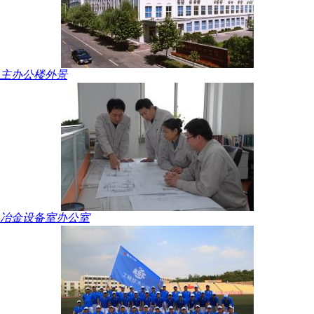
主办公楼外景
冶金设备室办公室